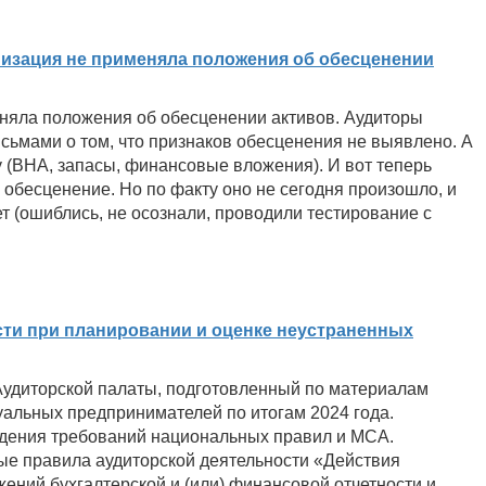
низация не применяла положения об обесценении
еняла положения об обесценении активов. Аудиторы
сьмами о том, что признаков обесценения не выявлено. А
у (ВНА, запасы, финансовые вложения). И вот теперь
 обесценение. Но по факту оно не сегодня произошло, и
т (ошиблись, не осознали, проводили тестирование с
сти при планировании и оценке неустраненных
удиторской палаты, подготовленный по материалам
уальных предпринимателей по итогам 2024 года.
дения требований национальных правил и МСА.
ные правила аудиторской деятельности «Действия
ений бухгалтерской и (или) финансовой отчетности и