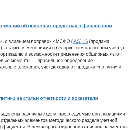
ормации об основных средствах в финансовой
ны с влиянием поправок к МСФО
(IAS) 16
(продажа
), а также изменениями в белорусском налоговом учете, в
мортизацию и возможности применения обширных льгот
чевые моменты — правильное определение
альные вложения, учет доходов от продажи «по пути» и
итики на статьи отчетности и показатели
и выделены различные цели, преследуемые организациями
отдельных элементов методического раздела учетной
эффициенты. В целях прогнозирования влияния элементов