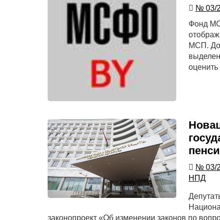
№ 03/
Фонд МС
отображ
МСП. До
выделен
оценить
Новац
госуд
пенси
№ 03/
НПД
Депутат
Национа
законопроект «Об изменении законов по вопр