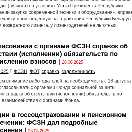
ды (лизинга) на условиях
Указа
Президента Республики
ании закупки современной техники и оборудования», вправ
ехнику, произведенную на территории Республики Беларусь
 возвратного лизинга, у лизингодателей на льготных
ласовании с органами ФСЗН справок об
ствии (исполнении) обязательств по
ислению взносов
|
28.08.2025
2025
ФСЗН
,
ФОТ
,
справка
,
задолженность
м внимание работодателей на необходимость с 18 августа
 согласовывать с органами Фонда социальной защиты
я справки об отсутствии (исполнении) обязательств по
 взаимодействия с органами Фонда.
ии в госсоцстраховании и пенсионном
ечении: ФСЗН дал подробные
снения
|
28.08.2025