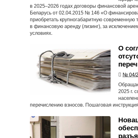
в 2025–2026 годах договоры финансовой арен
Беларусь от 02.04.2015 № 146 «О финансиров
приобретать крупногабаритную современную т
в финансовую аренду (лизинг), за исключением
условиях.
О сог
отсут
переч
№ 04/
Обращае
2025 г.
населени
перечислению взносов. Пошаговая инструкция
Новац
обесп
разъя