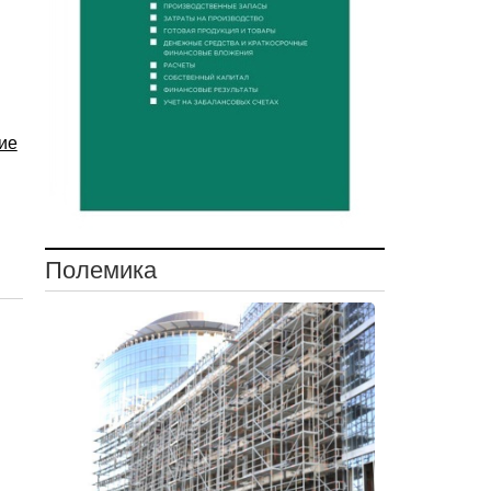
ие
Полемика