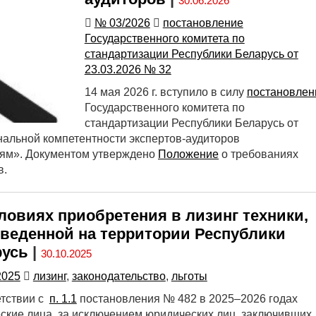
30.06.2026
№ 03/2026
постановление
Государственного комитета по
стандартизации Республики Беларусь от
23.03.2026 № 32
14 мая 2026 г. вступило в силу
постановлен
Государственного комитета по
стандартизации Республики Беларусь от
нальной компетентности экспертов-аудиторов
иям». Документом утверждено
Положение
о требованиях
в.
ловиях приобретения в лизинг техники,
веденной на территории Республики
русь
|
30.10.2025
2025
лизинг
,
законодательство
,
льготы
етствии с
п. 1.1
постановления № 482 в 2025–2026 годах
ские лица, за исключением юридических лиц, заключивших