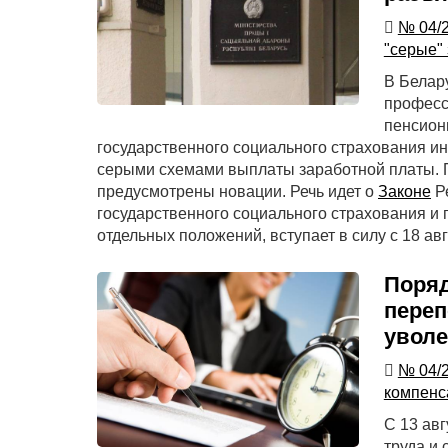
№ 04/
"серые"
В Белар
професс
пенсион
государственного социального страхования и
серыми схемами выплаты заработной платы. 
предусмотрены новации. Речь идет о
Законе
Ре
государственного социального страхования и 
отдельных положений, вступает в силу с 18 авг
Поряд
переп
уволе
№ 04/
компенс
С 13 авг
труда и