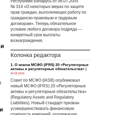
Республики Беларусь от 06.07.2005
№ 314 «О некоторых мерах по защите
прав граждан, выполняющих работу по
гражданско-правовым и трудовым
договорам». Теперь обязательное
условие любого договора подряда —
конкретный срок выплаты
вознаграждения.
ии
Колонка редактора
1. О новом МСФО (IFRS) 20 «Регуляторные
активы и регуляторные обязательства»
|
30.06.2026
Совет по МСФО (IASB) опубликовал
ц
новый МСФО (IFRS) 20 «Регуляторные
активы и регуляторные обязательства»
(Regulatory Assets and Regulatory
Liabilities). Новый стандарт призван
и
усовершенствовать финансовую
отчетность компаний, подлежащих