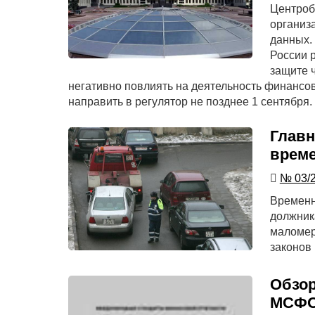
Центроб
организ
данных.
России 
защите 
негативно повлиять на деятельность финансо
направить в регулятор не позднее 1 сентября.
Главн
време
№ 03/
Временн
должник
маломер
законов
Обзор
МСФО 