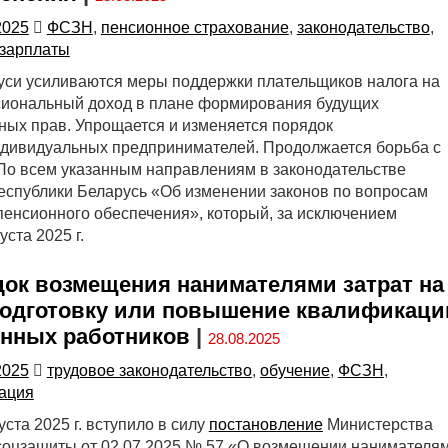
2025
ФСЗН
,
пенсионное страхование
,
законодательство
,
 зарплаты
уси усиливаются меры поддержки плательщиков налога на
иональный доход в плане формирования будущих
ных прав. Упрощается и изменяется порядок
ндивидуальных предпринимателей. Продолжается борьба с
По всем указанным направлениям в законодательстве
спублики Беларусь «Об изменении законов по вопросам
пенсионного обеспечения», который, за исключением
уста 2025 г.
ок возмещения нанимателями затрат на
одготовку или повышение квалификаци
нных работников
|
28.08.2025
2025
трудовое законодательство
,
обучение
,
ФСЗН
,
ация
уста 2025 г. вступило в силу
постановление
Министерства
 соцзащиты от 02.07.2025 № 57 «О возмещении нанимателя