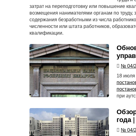
затрат на переподготовку или повышение ква
возмещения нанимателями органам по труду, з
содержания безработными из числа работнико
численности или штата работников, образова
квалификации.
Обнов
управ
№ 04/
18 июля
постано
постано
при аутс
Обзор
года
№ 04/