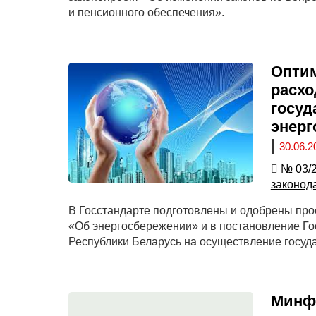
и пенсионного обеспечения».
Опти
расхо
госуд
энерг
|
30.06.2
№ 03/
законод
В Госстандарте подготовлены и одобрены пр
«Об энергосбережении» и в постановление Г
Республики Беларусь на осуществление госуд
Минфи