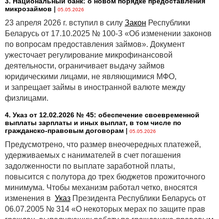
3. Национальный банк: о новом порядке предоставления
такими же пределами в зависимости от наличия
микрозаймов
|
05.05.2026
умысла во вреде (500 и 2 000 БВ). Согласно
ст. 373
23 апреля 2026 г. вступил в силу
Закон
Республики
и
п. 1
ст. 937 ГК умысел работодателя-организации
Беларусь от 17.10.2025 № 100-З «Об изменении законов
будут определять по наличию умысла у его
по вопросам предоставления займов». Документ
работника или должностного лица, поскольку вина
ужесточает регулирование микрофинансовой
юрлица в гражданско-правовых обязательствах
деятельности, ограничивает выдачу займов
проявляется в поведении его работников.
юридическими лицами, не являющимися МФО,
и запрещает займы в иностранной валюте между
Белгосстрах будет уменьшать размер рассчитанных
физлицами.
единовременной и ежемесячных страховых выплат,
если потерпевший работник находился в состоянии
4. Указ от 12.02.2026 № 45: обеспечение своевременной
опьянения (алкогольном, наркотическом и др.) и это
выплаты зарплаты и иных выплат, в том числе по
гражданско-правовым договорам
|
стало одной из причин повреждения его здоровья.
05.05.2026
Размер страховых выплат уменьшат на 50 %. В
Предусмотрено, что размер внеочередных платежей,
таком случае работодателю больше не надо будет
удерживаемых с нанимателей в счет погашения
определять в акте о несчастном случае конкретный
задолженности по выплате заработной платы,
процент вины работника, а Белгосстраху
повысится с полутора до трех бюджетов прожиточного
рассчитывать пропорционально этому проценту
минимума. Чтобы механизм работал четко, вносятся
страховые выплаты. Наниматель также не должен
изменения в
Указ
Президента Республики Беларусь от
больше указывать в акте степень вины умершего
06.07.2005 № 314 «О некоторых мерах по защите прав
работника.