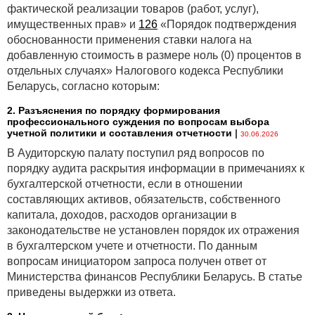
фактической реализации товаров (работ, услуг),
§ обязаны выплатить по возникшим и не
имущественных прав» и
126
«Порядок подтверждения
исполненным до 22.04.2025 обязательствам
обоснованности применения ставки налога на
возмещение Белгосстраху только в установленных
добавленную стоимость в размере ноль (0) процентов в
пределах.
отдельных случаях» Налогового кодекса Республики
Однако выплаченные суммы уже не вернут, даже
Беларусь, согласно которым:
если они больше установленных пределов.
2. Разъяснения по порядку формирования
Белгосстрах сможет взыскать с работодателя
профессионального суждения по вопросам выбора
учетной политики и составления отчетности
|
30.06.2026
пострадавшего возмещение в порядке суброгации.
Сейчас, напомним, такой возможности нет. Сделать
В Аудиторскую палату поступил ряд вопросов по
это Белгосстрах сможет только в одном из случаев:
порядку аудита раскрытия информации в примечаниях к
бухгалтерской отчетности, если в отношении
§ если расследование или суд установили факт
составляющих активов, обязательств, собственного
трудовых или приравненных к ним отношений
капитала, доходов, расходов организации в
с пострадавшим работником и что такие отношения
законодательстве не установлен порядок их отражения
не были оформлены документами;
в бухгалтерском учете и отчетности. По данным
§ если работодатель не платил страховые взносы
вопросам инициатором запроса получен ответ от
в Белгосстрах в течение 2 лет до несчастного случая
Министерства финансов Республики Беларусь. В статье
и при этом был обязан платить их в это время.
приведены выдержки из ответа.
Размер возмещения с работодателя будет ограничен