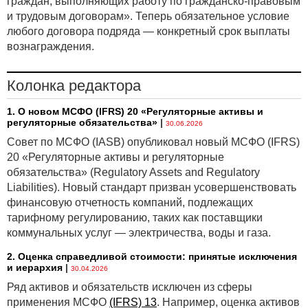
граждан, выполняющих работу по гражданско-правовым
и трудовым договорам». Теперь обязательное условие
Скорректирован подход к определению размера
любого договора подряда — конкретный срок выплаты
страховых взносов работодателя в Белгосстрах. В
вознаграждения.
частности, изменятся коэффициенты надбавок
(скидок), которые Белгосстрах применяет
к страховому тарифу, исходя из класса
Колонка редактора
профессионального риска работодателя. Так,
максимальный возможный коэффициент надбавки
1. О новом МСФО (IFRS) 20 «Регуляторные активы и
регуляторные обязательства»
|
30.06.2026
увеличен с 1,5 до 2.
Совет по МСФО (IASB) опубликовал новый МСФО (IFRS)
Уменьшен с 10 до 2 БВ размер штрафа за
20 «Регуляторные активы и регуляторные
нарушение работодателем срока регистрации
обязательства» (Regulatory Assets and Regulatory
в Белгосстрахе. Штраф за первое нарушение —
Liabilities). Новый стандарт призван усовершенствовать
непредставление или несвоевременное
финансовую отчетность компаний, подлежащих
представление работодателем отчета о средствах
тарифному регулированию, таких как поставщики
по обязательному страхованию от несчастных
коммунальных услуг — электричества, воды и газа.
случаев на производстве и профессиональных
заболеваний — составит 2 БВ вместо 10 БВ. За
2. Оценка справедливой стоимости: принятые исключения
и иерархия
|
повторное такое нарушение в течение 5 лет штраф
30.04.2026
будет 10 БВ.
Ряд активов и обязательств исключен из сферы
применения МСФО
(IFRS) 13
. Например, оценка активов
«Автогражданка»: новое в ОСАГО, «синих