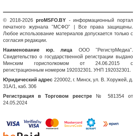
случае если участниками ДТП стали белорусский
и российский водители на территории Беларуси, то
может быть составлен европротокол либо вызвана
© 2018-2026
proMSFO.BY
- информационный портал
ГАИ. Если виновником аварии признают российского
печатного журнала "МСФО" | Все права защищены.
водителя, то его белорусский коллега должен подать
Любое использование материалов допускается только с
заявление на возмещение ущерба не в российскую
согласия редакции.
страховую компанию, а в Белорусское бюро по
Наименование юр. лица
ООО "РегистрМедиа".
транспортному страхованию, которое предъявит
Свидетельство о государственной регистрации выдано
счет российскому страховщику. Возмещение
Минским горисполкомом от 24.06.2015 с
выплатят в соответствии с белорусским
регистрационным номером 192032301. УНП 192032301.
законодательством.
Юридический адрес
220002, г. Минск, ул. В. Хоружей, д.
Продажа полисов единого ОСАГО («белая карта»)
31А/1, каб. 306
в России начнется с 23 апреля в соответствии
с правилами системы страхования Союзного
Регистрация в Торговом реестре
№ 581354 от
государства, говорится в сообщении Российского
24.05.2024
союза автостраховщиков (РСА).
«Тарифы на расширение ОСАГО рассчитываются
согласно соответствующим правилам
профессиональной деятельности (ППД) РСА по