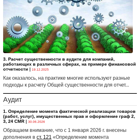
должностного лица. С работодателя пострадавшего
возмещение в порядке суброгации сейчас не
взыскивают.
Виновные теперь будут возмещать Белгосстраху
выплаченное страховое обеспечение в следующих
пределах:
§ 2 000 БВ (84 тыс. бел. руб.) на одного
пострадавшего работника — если вред причинен
3. Расчет существенности в аудите для компаний,
работающих в различных сферах, на примере финансовой
умышленно;
отчетности
|
19.12.2025
§ 500 БВ (21 тыс. бел. руб.) на одного
Как оказалось, на практике многие используют разные
пострадавшего работника — в иных случаях.
подходы к расчету Общей существенности для отчет...
Установленные пределы по возмещению
Аудит
распространяются и на прошлое время. А именно,
виновные организации и физлица:
1. Определение момента фактической реализации товаров
§ не обязаны продолжать платить по судебным
(работ, услуг), имущественных прав и оформление граф 2,
3, 24 CMR
|
постановлениям о взыскании с них возмещения
30.06.2026
в пользу Белгосстраха — если на 23.04.2025 они уже
Обращаем внимание, что с 1 января 2026 г. внесены
погасили сумму, равную установленным пределам;
дополнения в
ст. 121
«Определение момента