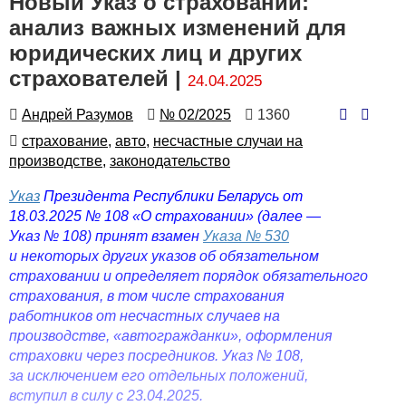
Новый Указ о страховании:
анализ важных изменений для
юридических лиц и других
страхователей |
24.04.2025
Автор
Номер
Количество
Андрей Разумов
№ 02/2025
1360
просмотров
Автор
страхование,
авто,
несчастные случаи на
производстве,
законодательство
Указ
Президента Республики Беларусь от
18.03.2025 № 108 «О страховании» (далее —
Указ № 108) принят взамен
Указа № 530
и некоторых других указов об обязательном
страховании и определяет порядок обязательного
страхования, в том числе страхования
работников от несчастных случаев на
производстве, «автогражданки», оформления
страховки через посредников. Указ № 108,
за исключением его отдельных положений,
вступил в силу с 23.04.2025.