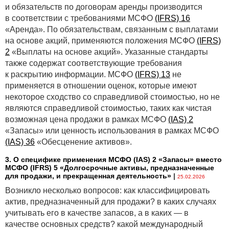
и обязательств по договорам аренды производится
картах» и европротоколе
в соответствии с требованиями МСФО
(IFRS) 16
Возрастут лимиты ответственности по
«Аренда». По обязательствам, связанным с выплатами
обязательному страхованию гражданской
на основе акций, применяются положения МСФО
(IFRS)
ответственности владельцев транспортных средств.
2
«Выплаты на основе акций». Указанные стандарты
Лимит ответственности — это сумма, в пределах
также содержат соответствующие требования
которой страховая компания обязана произвести
к раскрытию информации. МСФО
(IFRS) 13
не
страховую выплату за вред от ДТП. Теперь они
применяется в отношении оценок, которые имеют
будут в базовых величинах, а не в евро:
некоторое сходство со справедливой стоимостью, но не
являются справедливой стоимостью, таких как чистая
§ 1 150 БВ (48 300 бел. руб.) — за вред жизни или
возможная цена продажи в рамках МСФО
(IAS) 2
здоровью потерпевшего. Из них не более 460 БВ (19
«Запасы» или ценность использования в рамках МСФО
320 бел. руб.) идет на возмещение расходов по
(IAS) 36
«Обесценение активов».
погребению потерпевшего;
3. О специфике применения МСФО (IАS) 2 «Запасы» вместо
§ 1 150 БВ — за вред имуществу потерпевших;
МСФО (IFRS) 5 «Долгосрочные активы, предназначенные
для продажи, и прекращенная деятельность»
|
§ 1 150 БВ — за вред транспортному средству,
25.02.2026
застрахованному по договору комплексного
Возникло несколько вопросов: как классифицировать
внутреннего страхования.
актив, предназначенный для продажи? в каких случаях
учитывать его в качестве запасов, а в каких — в
Сейчас это соответственно 10 000 евро и 4 000 евро.
качестве основных средств? какой международный
На 21.03.2025 это 33 900 и 13 560 бел. руб. Размеры